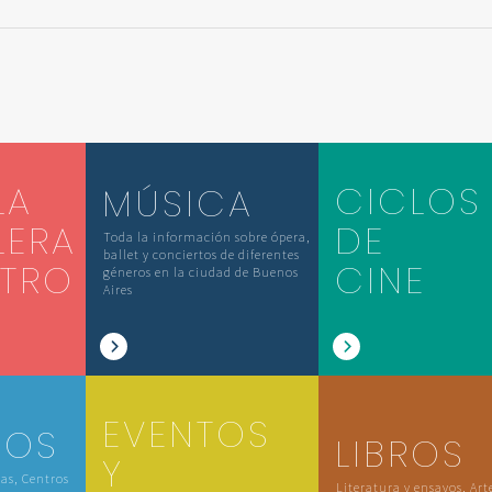
LA
CICLOS
MÚSICA
LERA
DE
Toda la información sobre ópera,
ballet y conciertos de diferentes
ATRO
CINE
géneros en la ciudad de Buenos
Aires
EVENTOS
IOS
LIBROS
Y
las, Centros
Literatura y ensayos, Art