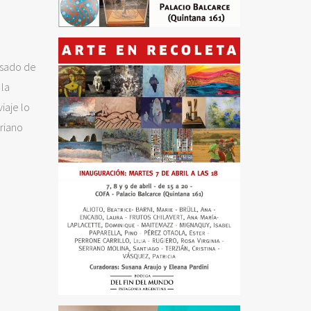
nsado de
 la
iaje lo
ariano