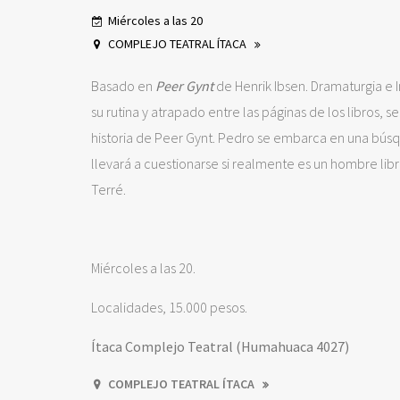
Miércoles a las 20
COMPLEJO TEATRAL ÍTACA
Basado en
Peer Gynt
de Henrik Ibsen. Dramaturgia e
su rutina y atrapado entre las páginas de los libros,
historia de Peer Gynt. Pedro se embarca en una búsqu
llevará a cuestionarse si realmente es un hombre libr
Terré.
Miércoles a las 20.
Localidades, 15.000 pesos.
Ítaca Complejo Teatral (Humahuaca 4027)
COMPLEJO TEATRAL ÍTACA