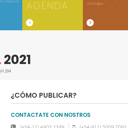
rs y espacios
AGENDA
Catálogos
L
2021
H 294
¿CÓMO PUBLICAR?
CONTACTATE CON NOSTROS
(+54-11) 4803 2389
(+54-911) 5009 7093