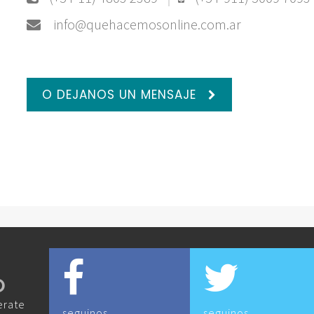
info@quehacemosonline.com.ar
O DEJANOS UN MENSAJE
O
erate
seguinos
seguinos