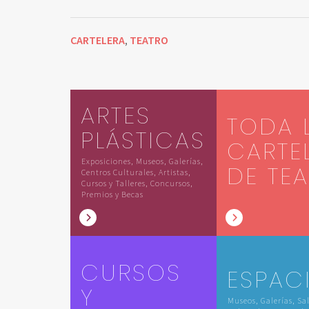
CARTELERA
TEATRO
,
ARTES
TODA 
PLÁSTICAS
CARTE
Exposiciones, Museos, Galerías,
DE TE
Centros Culturales, Artistas,
Cursos y Talleres, Concursos,
Premios y Becas
CURSOS
ESPAC
Y
Museos, Galerías, Sa