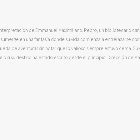
 Interpretación de Emmanuel Maximiliano. Pedro, un bibliotecario ca
 se sumerge en una fantasía donde su vida comienza a entrelazarse con
eda de aventuras sin notar que lo valioso siempre estuvo cerca. Su v
e o si su destino ha estado escrito desde el principio. Dirección de M