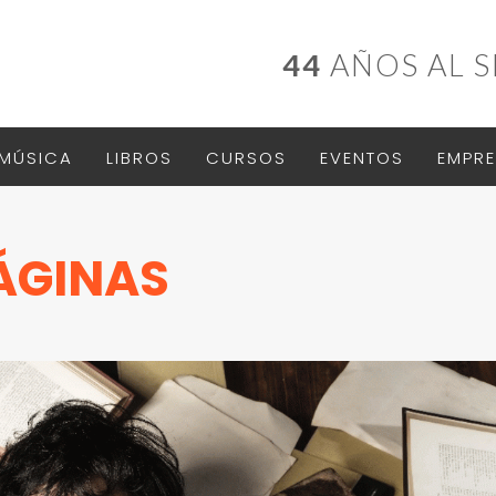
44
AÑOS AL S
MÚSICA
LIBROS
CURSOS
EVENTOS
EMPRE
ÁGINAS