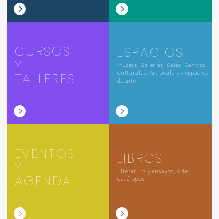
CURSOS
ESPACIOS
Y
Museos, Galerías, Salas, Centros
Culturales, Art Dealers y espacios
TALLERES
de arte
EVENTOS
LIBROS
Y
Literatura y ensayos, Arte,
AGENDA
Catálogos