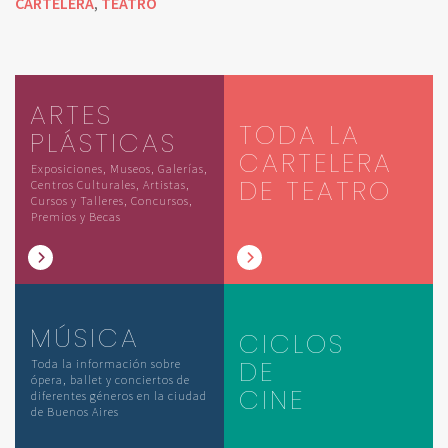
CARTELERA
TEATRO
,
ARTES
TODA LA
PLÁSTICAS
CARTELERA
Exposiciones, Museos, Galerías,
DE TEATRO
Centros Culturales, Artistas,
Cursos y Talleres, Concursos,
Premios y Becas
MÚSICA
CICLOS
DE
Toda la información sobre
ópera, ballet y conciertos de
CINE
diferentes géneros en la ciudad
de Buenos Aires