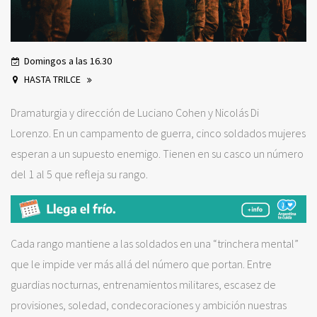
Domingos a las 16.30
HASTA TRILCE
Dramaturgia y dirección de Luciano Cohen y Nicolás Di
Lorenzo. En un campamento de guerra, cinco soldados mujeres
esperan a un supuesto enemigo. Tienen en su casco un número
del 1 al 5 que refleja su rango.
Cada rango mantiene a las soldados en una “trinchera mental”
que le impide ver más allá del número que portan. Entre
guardias nocturnas, entrenamientos militares, escasez de
provisiones, soledad, condecoraciones y ambición nuestras