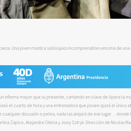
 pieza. Una joven mastica soliloquios incomprensibles encima de un
.
un infierno mayor que su presente, cantando en clave de ópera la m
e pasó el cuarto de hora y una entrenadora que posee quizá el único a
e cualquier discusión o pelea, nada las alejará de ese lugar… donde 
Martina Zapico, Alejandra Oteiza y Jowy Sztryk. Dirección de Nicolas Ma