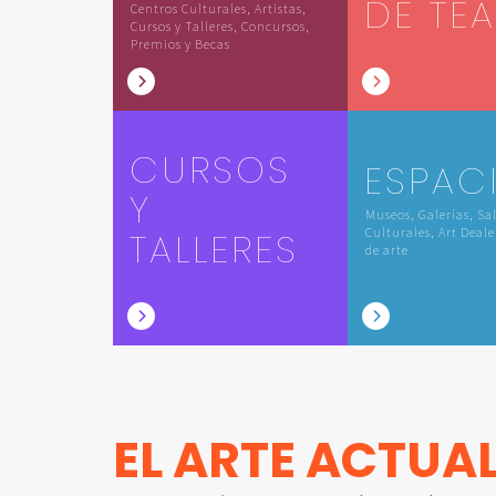
DE TE
Centros Culturales, Artistas,
Cursos y Talleres, Concursos,
Premios y Becas
CURSOS
ESPAC
Y
Museos, Galerías, Sa
TALLERES
Culturales, Art Deale
de arte
EL ARTE ACTUA