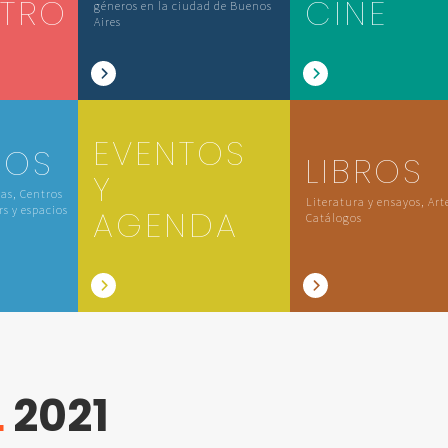
ATRO
CINE
géneros en la ciudad de Buenos
Aires
EVENTOS
IOS
LIBROS
Y
las, Centros
Literatura y ensayos, Art
rs y espacios
AGENDA
Catálogos
L
2021