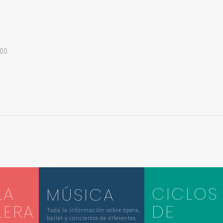
00.
LA
CICLOS
MÚSICA
LERA
DE
Toda la información sobre ópera,
ballet y conciertos de diferentes