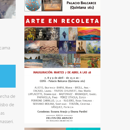
a cama
archa de
tisbo de
las
nasseri.