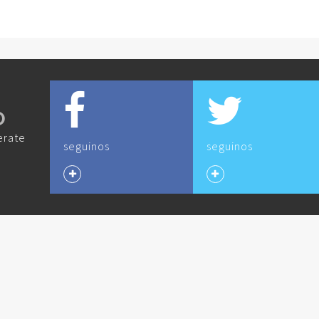
O
erate
seguinos
seguinos