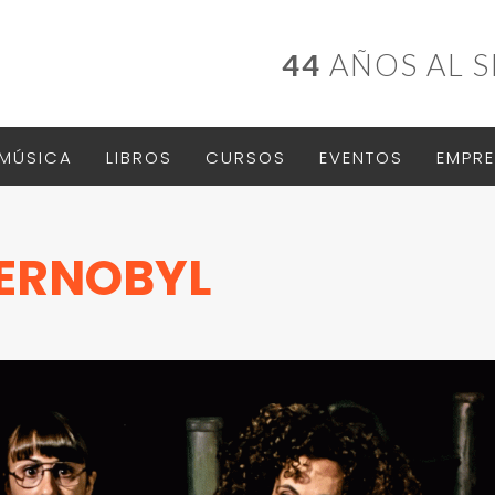
44
AÑOS AL S
MÚSICA
LIBROS
CURSOS
EVENTOS
EMPRE
HERNOBYL