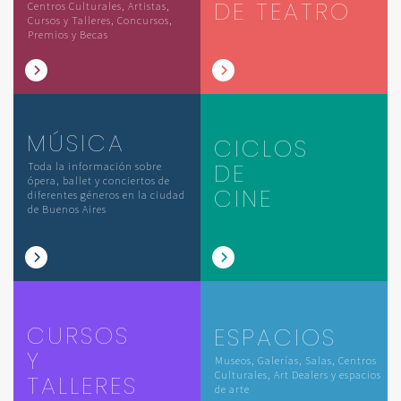
DE TEATRO
Centros Culturales, Artistas,
Cursos y Talleres, Concursos,
Premios y Becas
MÚSICA
CICLOS
DE
Toda la información sobre
ópera, ballet y conciertos de
CINE
diferentes géneros en la ciudad
de Buenos Aires
CURSOS
ESPACIOS
Y
Museos, Galerías, Salas, Centros
Culturales, Art Dealers y espacios
TALLERES
de arte