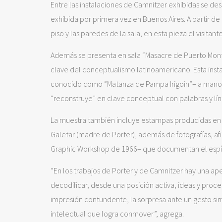
Entre las instalaciones de Camnitzer exhibidas se des
exhibida por primera vez en Buenos Aires. A partir 
piso y las paredes de la sala, en esta pieza el visita
Además se presenta en sala “Masacre de Puerto Montt
clave del conceptualismo latinoamericano. Esta ins
conocido como “Matanza de Pampa Irigoin”– a manos
“reconstruye” en clave conceptual con palabras y lí
La muestra también incluye estampas producidas en e
Galetar (madre de Porter), además de fotografías, afi
Graphic Workshop de 1966– que documentan el espíri
“En los trabajos de Porter y de Camnitzer hay una ape
decodificar, desde una posición activa, ideas y proce
impresión contundente, la sorpresa ante un gesto si
intelectual que logra conmover”, agrega.