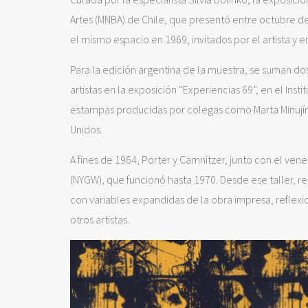
Artes (MNBA) de Chile, que presentó entre octubre de 
el mismo espacio en 1969, invitados por el artista y 
Para la edición argentina de la muestra, se suman do
artistas en la exposición “Experiencias 69”, en el Ins
estampas producidas por colegas como Marta Minujín 
Unidos.
A fines de 1964, Porter y Camnitzer, junto con el ve
(NYGW), que funcionó hasta 1970. Desde ese taller, 
con variables expandidas de la obra impresa, reflexi
otros artistas.