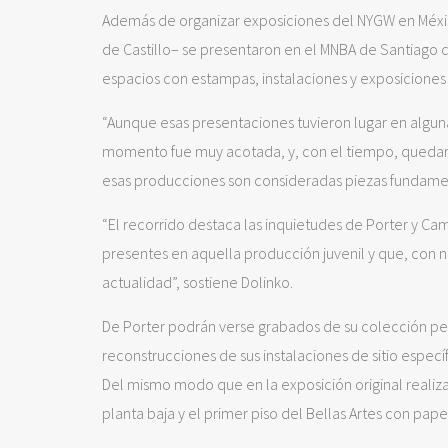
Además de organizar exposiciones del NYGW en México
de Castillo– se presentaron en el MNBA de Santiago de 
espacios con estampas, instalaciones y exposiciones 
“Aunque esas presentaciones tuvieron lugar en algunas
momento fue muy acotada, y, con el tiempo, quedaron 
esas producciones son consideradas piezas fundament
“El recorrido destaca las inquietudes de Porter y Cam
presentes en aquella producción juvenil y que, con n
actualidad”, sostiene Dolinko.
De Porter podrán verse grabados de su colección pers
reconstrucciones de sus instalaciones de sitio espec
Del mismo modo que en la exposición original realizad
planta baja y el primer piso del Bellas Artes con pap