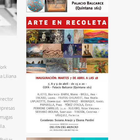
York
a Liliana
irector
impresas
rrugas
la.
 Bellas