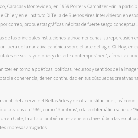
, Caracas y Montevideo, en 1969 Porter y Camnitzer –sin la partici
Chile y en el Instituto Di Tella de Buenos Aires. Intervinieron en esos
por correo, propuestas gráficas inéditas de fuerte sesgo conceptual.
 de las principales instituciones latinoamericanas, su repercusión e
fuera de la narrativa canónica sobre el arte del siglo XX. Hoy, en 
ales de sus trayectorias y del arte contemporáneo”, afirma la cura
nitzer en torno a poéticas, políticas, recursos y sentidos de la image
otable coherencia, tienen continuidad en sus búsquedas creativas ha
onal, del acervo del Bellas Artes y de otras instituciones, así como
ífico creadas en 1969, como “Sombras”, o la emblemática serie de “Ar
a en Chile, la artista también interviene en clave lúdica las escultur
eles impresos arrugados.