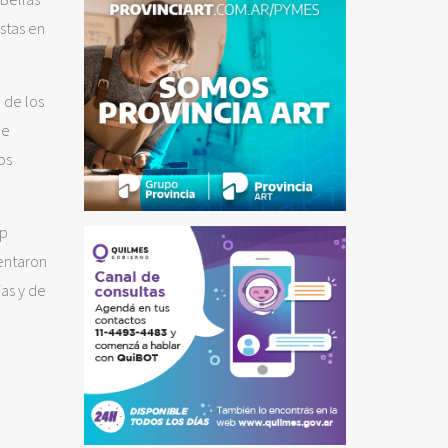
stas en
 de los
ne
os
op
mentaron
as y de