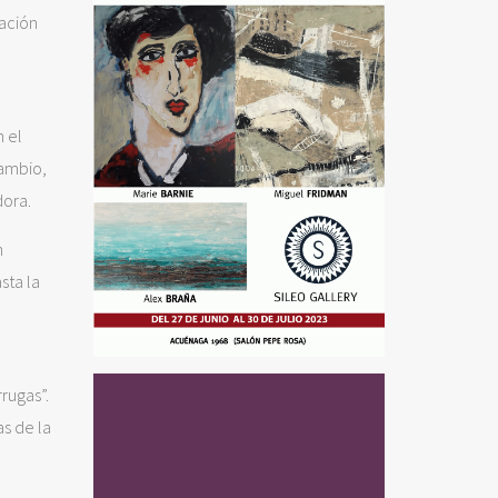
pación
n el
cambio,
dora.
n
sta la
rugas”.
as de la