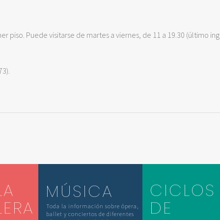
er piso. Puede visitarse de martes a viernes, de 11 a 19.30 (último ing
73).
LA
CICLOS
MÚSICA
LERA
DE
Toda la información sobre ópera,
ballet y conciertos de diferentes