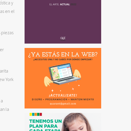
stica y
as en el
 piezas
er
arita
New York
 a
an la