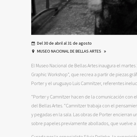
Del 30 de abril al 31 de agosto
MUSEO NACIONAL DE BELLAS ARTES
El Museo Nacional de Bellas Artes inaugura el martes 
Graphic Workshop”, que recrea a partir de piezas gráfi
Porter y el uruguayo Luis Camnitzer, referentes inel
“Porter y Camnitzer hacen de la comunicación con el 
del Bellas Artes. “Camnitzer trabaja con el pensamien
y pegadas en la sala. Las obras de Porter encierran
sobre papeles previamente abollados, que vuelve a a
Curada por la especialista Silvia Dolinko, la exposic