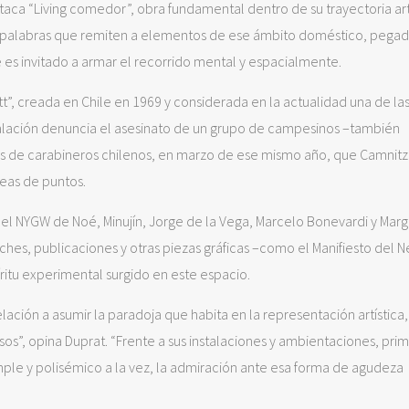
taca “Living comedor”, obra fundamental dentro de su trayectoria artí
de palabras que remiten a elementos de ese ámbito doméstico, pegad
nte es invitado a armar el recorrido mental y espacialmente.
”, creada en Chile en 1969 y considerada en la actualidad una de las
talación denuncia el asesinato de un grupo de campesinos –también
 de carabineros chilenos, en marzo de ese mismo año, que Camnitz
neas de puntos.
l NYGW de Noé, Minujín, Jorge de la Vega, Marcelo Bonevardi y Marg
ches, publicaciones y otras piezas gráficas –como el Manifiesto del 
tu experimental surgido en este espacio.
lación a asumir la paradoja que habita en la representación artística,
sos”, opina Duprat. “Frente a sus instalaciones y ambientaciones, prim
mple y polisémico a la vez, la admiración ante esa forma de agudeza