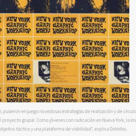
inar, pusieron en juego novedosas estrategias de realización y de circu
l proyecto grupal. Como jóvenes con radicación en Nueva York, la ins
bjetivo táctico y una plataforma de visibilidad”, explica Dolinlko.