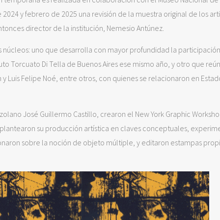
2024 y febrero de 2025 una revisión de la muestra original de los arti
entonces director de la institución, Nemesio Antúnez.
s núcleos: uno que desarrolla con mayor profundidad la participación
tituto Torcuato Di Tella de Buenos Aires ese mismo año, y otro que reú
y Luis Felipe Noé, entre otros, con quienes se relacionaron en Estad
nezolano José Guillermo Castillo, crearon el New York Graphic Worksh
replantearon su producción artística en claves conceptuales, experi
onaron sobre la noción de objeto múltiple, y editaron estampas propi