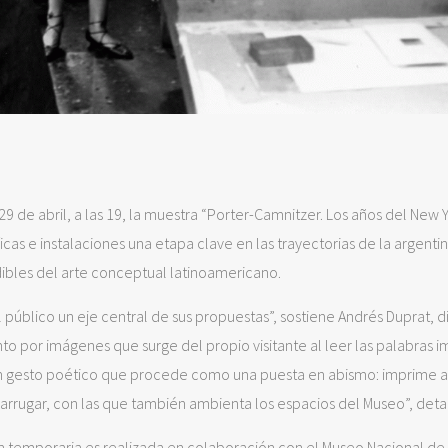
29 de abril, a las 19, la muestra “Porter-Camnitzer. Los años del New 
cas e instalaciones una etapa clave en las trayectorias de la argentin
udibles del arte conceptual latinoamericano.
público un eje central de sus propuestas”, sostiene Andrés Duprat, d
to por imágenes que surge del propio visitante al leer las palabras 
 un gesto poético que procede como una puesta en abismo: imprime a
rrugar, con las que también ambienta los espacios del Museo”, detal
ión temporaria es realizada en colaboración con el Museo Nacional de