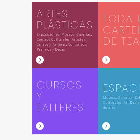
ARTES
TODA 
PLÁSTICAS
CARTE
Exposiciones, Museos, Galerías,
DE TE
Centros Culturales, Artistas,
Cursos y Talleres, Concursos,
Premios y Becas
CURSOS
ESPAC
Y
Museos, Galerías, Sa
TALLERES
Culturales, Art Deale
de arte