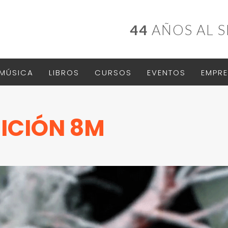
44
AÑOS AL S
MÚSICA
LIBROS
CURSOS
EVENTOS
EMPRE
ICIÓN 8M