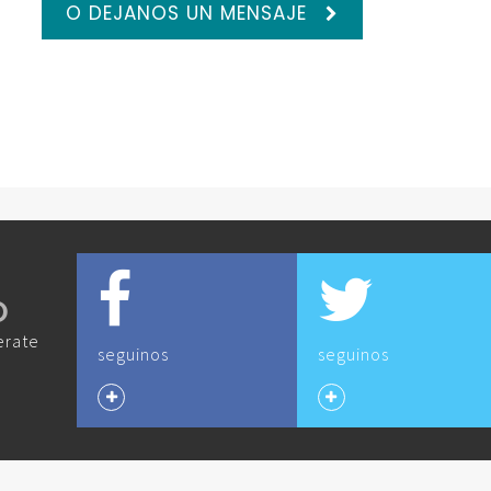
O DEJANOS UN MENSAJE
O
erate
seguinos
seguinos