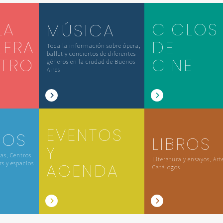
LA
CICLOS
MÚSICA
LERA
DE
Toda la información sobre ópera,
ballet y conciertos de diferentes
ATRO
CINE
géneros en la ciudad de Buenos
Aires
EVENTOS
IOS
LIBROS
Y
las, Centros
Literatura y ensayos, Art
rs y espacios
AGENDA
Catálogos