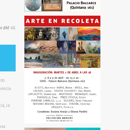
ón 8M
: 48
tas
vincia
ia, la
ria