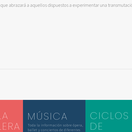
o, que abrazará a aquellos dispuestos a experimentar una transmutaci
LA
CICLOS
MÚSICA
LERA
DE
Toda la información sobre ópera,
ballet y conciertos de diferentes