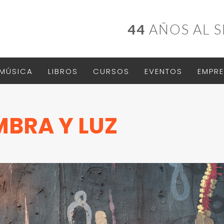
44
AÑOS AL S
MÚSICA
LIBROS
CURSOS
EVENTOS
EMPRE
MBRA Y LUZ