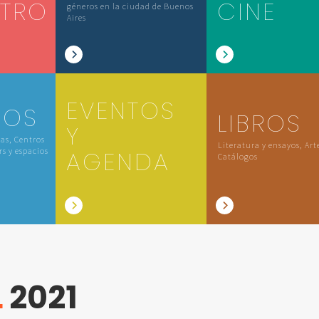
ATRO
CINE
géneros en la ciudad de Buenos
Aires
EVENTOS
IOS
LIBROS
Y
las, Centros
Literatura y ensayos, Art
rs y espacios
AGENDA
Catálogos
L
2021