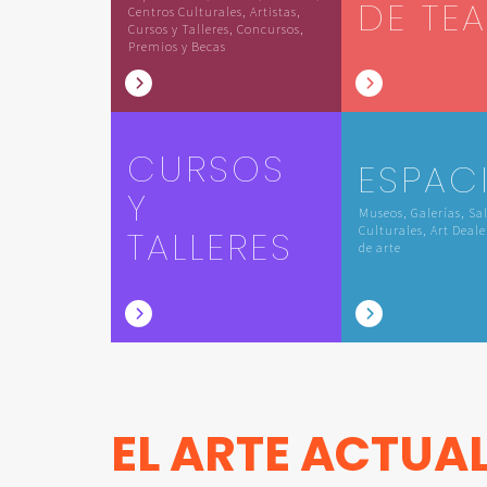
DE TE
Centros Culturales, Artistas,
Cursos y Talleres, Concursos,
Premios y Becas
CURSOS
ESPAC
Y
Museos, Galerías, Sa
TALLERES
Culturales, Art Deale
de arte
EL ARTE ACTUA