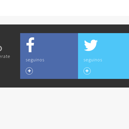
O
erate
seguinos
seguinos