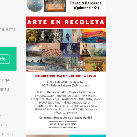
 muestra
os de
ar su
e
re la
sulan el