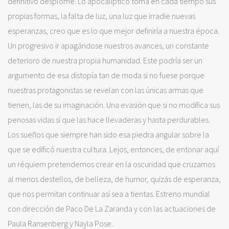
definitivo desplome. Lo apocalíptico toma en cada tiempo sus
propias formas, la falta de luz, una luz que irradie nuevas
esperanzas, creo que es lo que mejor definiría a nuestra época.
Un progresivo ir apagándose nuestros avances, un constante
deterioro de nuestra propia humanidad. Este podría ser un
argumento de esa distopía tan de moda si no fuese porque
nuestras protagonistas se revelan con las únicas armas que
tienen, las de su imaginación. Una evasión que si no modifica sus
penosas vidas sí que las hace llevaderas y hasta perdurables.
Los sueños que siempre han sido esa piedra angular sobre la
que se edificó nuestra cultura. Lejos, entonces, de entonar aquí
un réquiem pretendemos crear en la oscuridad que cruzamos
al menos destellos, de belleza, de humor, quizás de esperanza,
que nos permitan continuar así sea a tientas. Estreno mundial
con dirección de Paco De La Zaranda y con las actuaciones de
Paula Ransenberg y Nayla Pose.