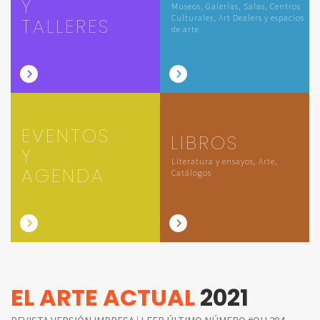
Y
Museos, Galerías, Salas, Centros
Culturales, Art Dealers y espacios
TALLERES
de arte
EVENTOS
LIBROS
Y
Literatura y ensayos, Arte,
AGENDA
Catálogos
EL ARTE ACTUAL
2021