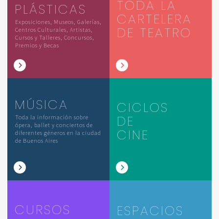
TODA LA
PLÁSTICAS
CARTELERA
Exposiciones, Museos, Galerías,
DE TEATRO
Centros Culturales, Artistas,
Cursos y Talleres, Concursos,
Premios y Becas
MÚSICA
CICLOS
DE
Toda la información sobre
ópera, ballet y conciertos de
CINE
diferentes géneros en la ciudad
de Buenos Aires
CURSOS
ESPACIOS