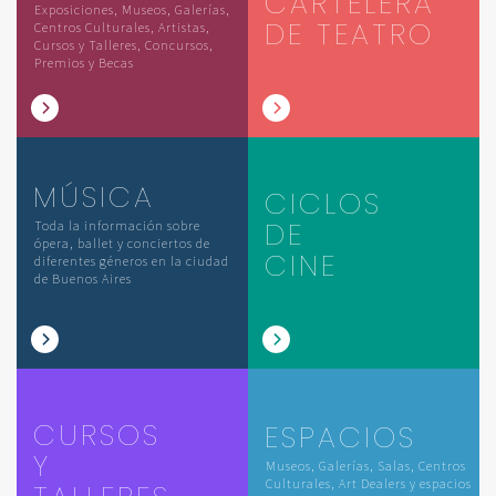
CARTELERA
Exposiciones, Museos, Galerías,
DE TEATRO
Centros Culturales, Artistas,
Cursos y Talleres, Concursos,
Premios y Becas
MÚSICA
CICLOS
DE
Toda la información sobre
ópera, ballet y conciertos de
CINE
diferentes géneros en la ciudad
de Buenos Aires
CURSOS
ESPACIOS
Y
Museos, Galerías, Salas, Centros
Culturales, Art Dealers y espacios