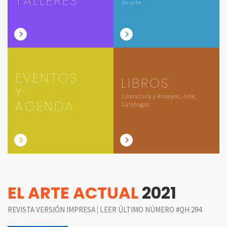
TALLERES
de arte
EVENTOS
LIBROS
Y
Literatura y ensayos, Arte,
AGENDA
Catálogos
EL ARTE ACTUAL
2021
|
REVISTA VERSIÓN IMPRESA
LEER ÚLTIMO NÚMERO #QH 294