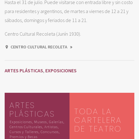
Hasta el 31 de julio. Puede visitarse con entrada libre y sin costo
para residentes y argentinos, de martes a viernes de 12 a 21 y
sábados, domingos y feriados de 11 a 21.
Centro Cultural Recoleta (Junín 1930).
CENTRO CULTURAL RECOLETA
ARTES PLÁSTICAS
EXPOSICIONES
,
ARTES
TODA LA
PLÁSTICAS
CARTELERA
Exposiciones, Museos, Galerías,
DE TEATRO
Centros Culturales, Artistas,
Cursos y Talleres, Concursos,
Premios y Becas