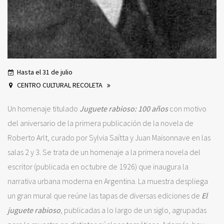
Hasta el 31 de julio
CENTRO CULTURAL RECOLETA
Un homenaje titulado
Juguete rabioso: 100 años
con motivo
del aniversario de la primera publicación de la novela de
Roberto Arlt, curado por Sylvia Saítta y Juan Maisonnave en las
salas 2 y 3. Se trata de un homenaje a la primera novela del
escritor (publicada en octubre de 1926) que inaugura la
narrativa urbana moderna en Argentina. La muestra despliega
un gran mural que reúne las tapas de diversas ediciones de
El
juguete rabioso
, publicadas a lo largo de un siglo, agrupadas