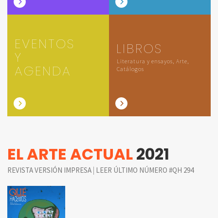
EVENTOS
LIBROS
Y
Literatura y ensayos, Arte,
AGENDA
Catálogos
EL ARTE ACTUAL
2021
|
REVISTA VERSIÓN IMPRESA
LEER ÚLTIMO NÚMERO #QH 294