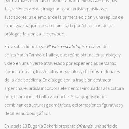
para la muestra en distintos núcleos temáticos. Además, hay
ilustraciones y obras imaginadas por artistas plásticos e
ilustradores, un ejemplar de la primera edición y una réplica de
la antigua máquina de escribir citada por Arlt en uno de sus
prólogos: la icónica Underwood.
En la sala 5 tiene lugar
Plástica escatológica
a cargo del
artista Martín Farnholc Halley, que reúne pintura, ensamblaje y
video en un universo atravesado por experiencias cercanas
como la música, los vínculos personales y distintos materiales
de la vida cotidiana. En diálogo con la tradición abstracta
argentina, el artista incorpora elementos vinculados a la cultura
pop, el artificio, el brillo y la noche. Sus composiciones
combinan estructuras geométricas, deformaciones figurativas y
detalles autobiográficos.
En la sala 13 Eugenia Bekeris presenta
Ofrenda
, una serie de