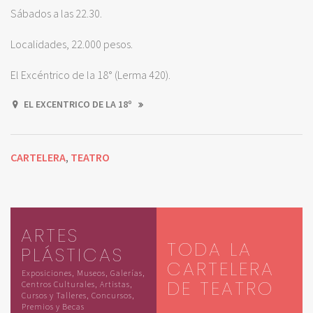
Sábados a las 22.30.
Localidades, 22.000 pesos.
El Excéntrico de la 18° (Lerma 420).
EL EXCENTRICO DE LA 18º
CARTELERA
TEATRO
,
ARTES
TODA LA
PLÁSTICAS
CARTELERA
Exposiciones, Museos, Galerías,
DE TEATRO
Centros Culturales, Artistas,
Cursos y Talleres, Concursos,
Premios y Becas