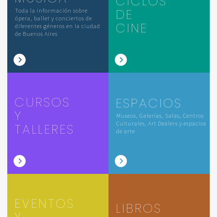
CICLOS
DE
Toda la información sobre
ópera, ballet y conciertos de
CINE
diferentes géneros en la ciudad
de Buenos Aires
CURSOS
ESPACIOS
Y
Museos, Galerías, Salas, Centros
Culturales, Art Dealers y espacios
TALLERES
de arte
EVENTOS
LIBROS
Y