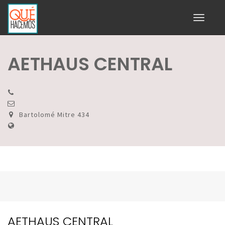
Toggle
navigati
AETHAUS CENTRAL
Bartolomé Mitre 434
AETHAUS CENTRAL