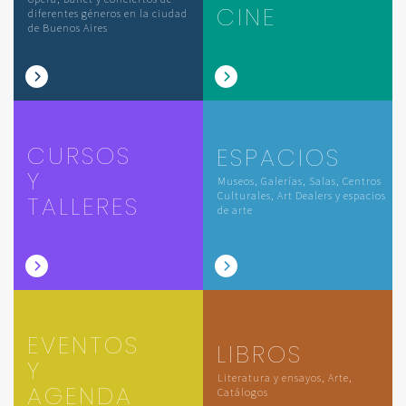
CINE
diferentes géneros en la ciudad
de Buenos Aires
CURSOS
ESPACIOS
Y
Museos, Galerías, Salas, Centros
Culturales, Art Dealers y espacios
TALLERES
de arte
EVENTOS
LIBROS
Y
Literatura y ensayos, Arte,
AGENDA
Catálogos