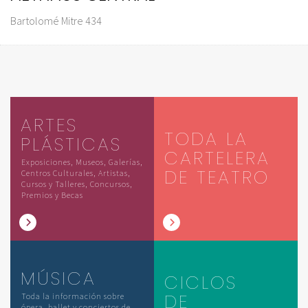
Bartolomé Mitre 434
ARTES
TODA LA
PLÁSTICAS
CARTELERA
Exposiciones, Museos, Galerías,
DE TEATRO
Centros Culturales, Artistas,
Cursos y Talleres, Concursos,
Premios y Becas
MÚSICA
CICLOS
DE
Toda la información sobre
ópera, ballet y conciertos de