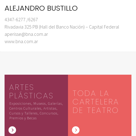
ALEJANDRO BUSTILLO
4347-6277 /6267
Rivadavia 325 PB (Hall del Banco Nación) – Capital Federal
aperisse@bna.com.ar
www.bna.com.ar
ARTES
TODA LA
PLÁSTICAS
CARTELERA
Exposiciones, Museos, Galerías,
DE TEATRO
Centros Culturales, Artistas,
Cursos y Talleres, Concursos,
Premios y Becas