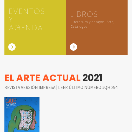
EVENTOS
LIBROS
Y
Literatura y ensayos, Arte,
AGENDA
Catálogos
EL ARTE ACTUAL
2021
|
REVISTA VERSIÓN IMPRESA
LEER ÚLTIMO NÚMERO #QH 294