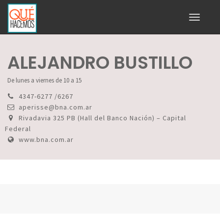
Toggle
navigati
ALEJANDRO BUSTILLO
De lunes a viernes de 10 a 15
4347-6277 /6267
aperisse@bna.com.ar
Rivadavia 325 PB (Hall del Banco Nación) – Capital
Federal
www.bna.com.ar