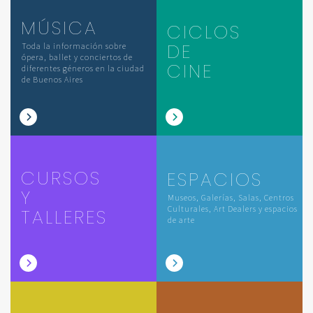
MÚSICA
CICLOS
DE
Toda la información sobre
ópera, ballet y conciertos de
CINE
diferentes géneros en la ciudad
de Buenos Aires
CURSOS
ESPACIOS
Y
Museos, Galerías, Salas, Centros
Culturales, Art Dealers y espacios
TALLERES
de arte