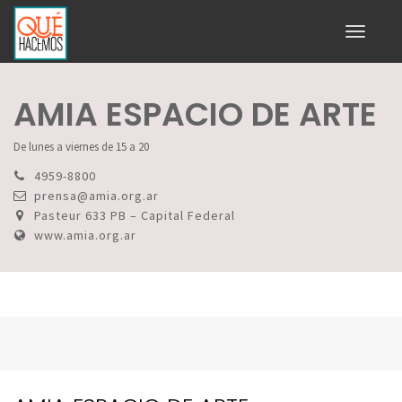
Toggle
navigati
AMIA ESPACIO DE ARTE
De lunes a viernes de 15 a 20
4959-8800
prensa@amia.org.ar
Pasteur 633 PB – Capital Federal
www.amia.org.ar