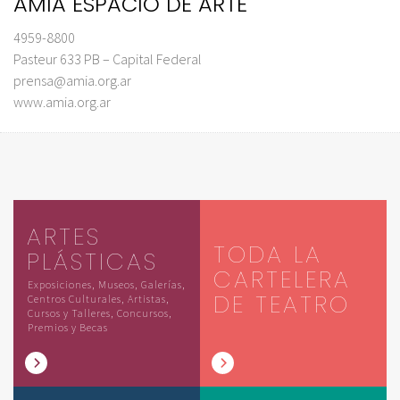
AMIA ESPACIO DE ARTE
4959-8800
Pasteur 633 PB – Capital Federal
prensa@amia.org.ar
www.amia.org.ar
ARTES
TODA LA
PLÁSTICAS
CARTELERA
Exposiciones, Museos, Galerías,
DE TEATRO
Centros Culturales, Artistas,
Cursos y Talleres, Concursos,
Premios y Becas