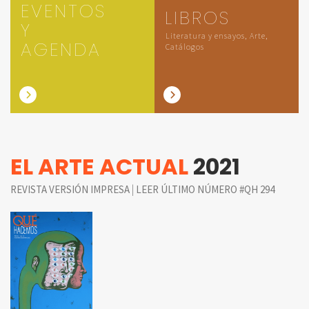
EVENTOS
LIBROS
Y
Literatura y ensayos, Arte,
AGENDA
Catálogos
EL ARTE ACTUAL
2021
|
REVISTA VERSIÓN IMPRESA
LEER ÚLTIMO NÚMERO #QH 294