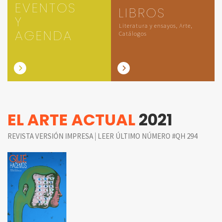
EVENTOS
LIBROS
Y
Literatura y ensayos, Arte,
AGENDA
Catálogos
EL ARTE ACTUAL
2021
|
REVISTA VERSIÓN IMPRESA
LEER ÚLTIMO NÚMERO #QH 294