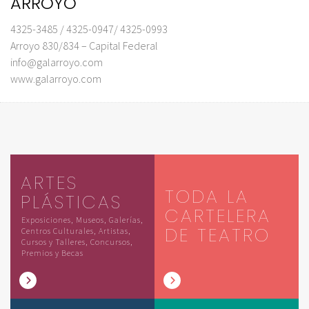
ARROYO
4325-3485 / 4325-0947/ 4325-0993
Arroyo 830/834 – Capital Federal
info@galarroyo.com
www.galarroyo.com
ARTES
TODA LA
PLÁSTICAS
CARTELERA
Exposiciones, Museos, Galerías,
DE TEATRO
Centros Culturales, Artistas,
Cursos y Talleres, Concursos,
Premios y Becas