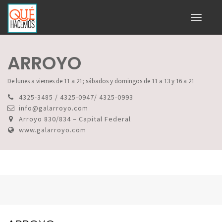
Toggle
navigati
ARROYO
De lunes a viernes de 11 a 21; sábados y domingos de 11 a 13 y 16 a 21
4325-3485 / 4325-0947/ 4325-0993
info@galarroyo.com
Arroyo 830/834 – Capital Federal
www.galarroyo.com