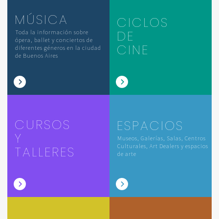
MÚSICA
CICLOS
DE
Toda la información sobre
ópera, ballet y conciertos de
CINE
diferentes géneros en la ciudad
de Buenos Aires
CURSOS
ESPACIOS
Y
Museos, Galerías, Salas, Centros
Culturales, Art Dealers y espacios
TALLERES
de arte