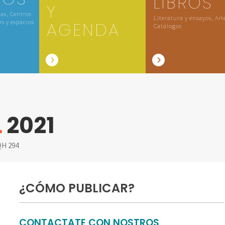
LIBROS
Y
las, Centros
Literatura y ensayos, Art
rs y espacios
AGENDA
Catálogos
L
2021
H 294
¿CÓMO PUBLICAR?
CONTACTATE CON NOSTROS