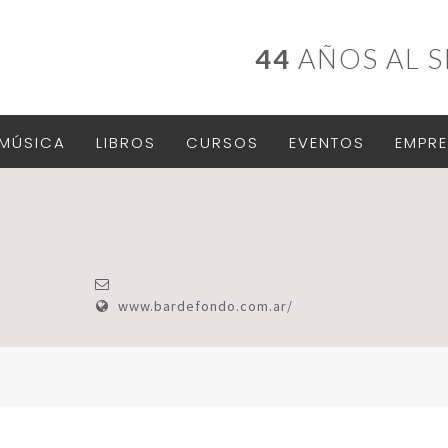
44
AÑOS AL S
MÚSICA
LIBROS
CURSOS
EVENTOS
EMPRE
www.bardefondo.com.ar/