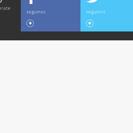
O
erate
seguinos
seguinos