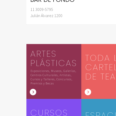
11 3009-5795
Julián Álvarez 1200
ARTES
TODA 
PLÁSTICAS
CARTE
Exposiciones, Museos, Galerías,
DE TE
Centros Culturales, Artistas,
Cursos y Talleres, Concursos,
Premios y Becas
CURSOS
ESPAC