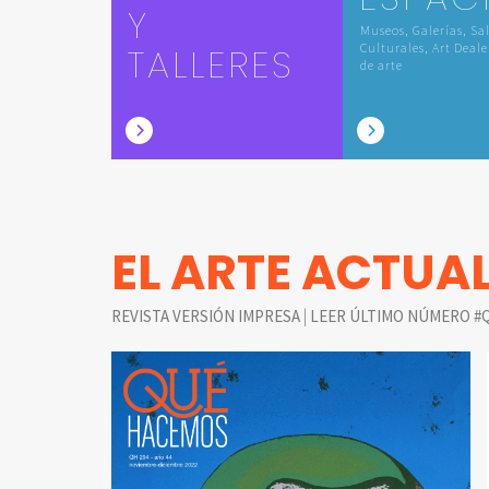
Y
Museos, Galerías, Sa
TALLERES
Culturales, Art Deale
de arte
EL ARTE ACTUA
|
REVISTA VERSIÓN IMPRESA
LEER ÚLTIMO NÚMERO #Q