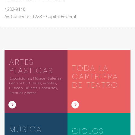
4382-9140
Av. Corrientes 1283 – Capital Federal
ARTES
TODA LA
PLÁSTICAS
CARTELERA
Exposiciones, Museos, Galerías,
DE TEATRO
Centros Culturales, Artistas,
Cursos y Talleres, Concursos,
Premios y Becas
MÚSICA
CICLOS