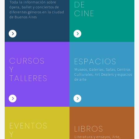
DE
Toda la información sobre
ópera, ballet y conciertos de
CINE
diferentes géneros en la ciudad
de Buenos Aires
CURSOS
ESPACIOS
Y
Museos, Galerías, Salas, Centros
Culturales, Art Dealers y espacios
TALLERES
de arte
EVENTOS
LIBROS
Y
Literatura y ensayos, Arte,