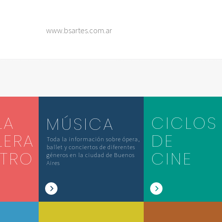
www.bsartes.com.ar
LA
CICLOS
MÚSICA
LERA
DE
Toda la información sobre ópera,
ballet y conciertos de diferentes
ATRO
CINE
géneros en la ciudad de Buenos
Aires