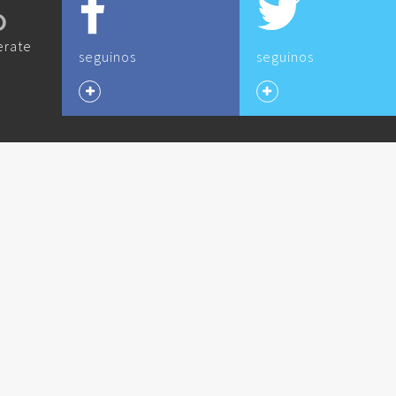
O
erate
seguinos
seguinos