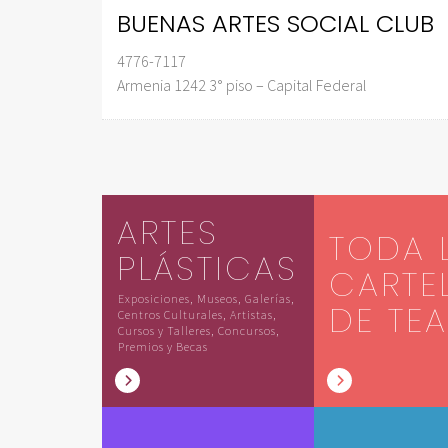
BUENAS ARTES SOCIAL CLUB
4776-7117
Armenia 1242 3° piso – Capital Federal
ARTES
TODA 
PLÁSTICAS
CARTE
Exposiciones, Museos, Galerías,
DE TE
Centros Culturales, Artistas,
Cursos y Talleres, Concursos,
Premios y Becas