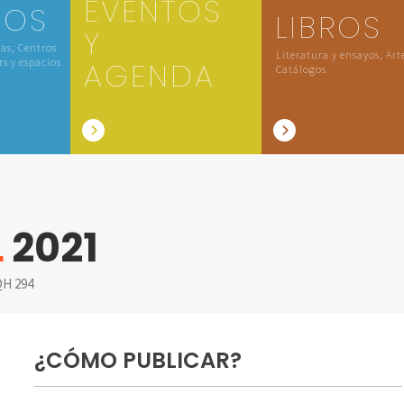
EVENTOS
IOS
LIBROS
Y
las, Centros
Literatura y ensayos, Art
rs y espacios
AGENDA
Catálogos
L
2021
H 294
¿CÓMO PUBLICAR?