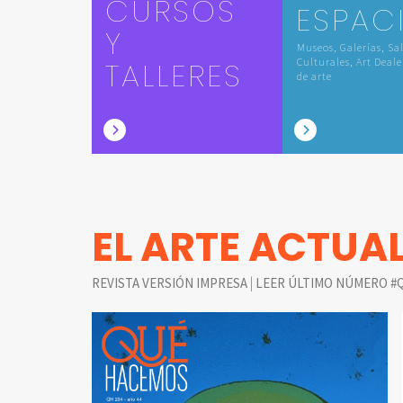
CURSOS
ESPAC
Y
Museos, Galerías, Sa
TALLERES
Culturales, Art Deale
de arte
EL ARTE ACTUA
|
REVISTA VERSIÓN IMPRESA
LEER ÚLTIMO NÚMERO #Q