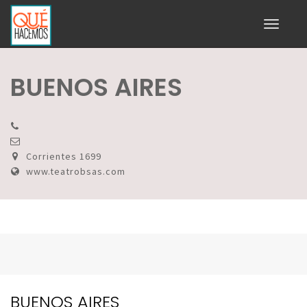
Toggle
navigati
BUENOS AIRES
Corrientes 1699
www.teatrobsas.com
BUENOS AIRES