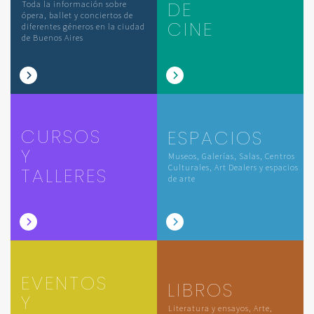
DE
Toda la información sobre
ópera, ballet y conciertos de
CINE
diferentes géneros en la ciudad
de Buenos Aires
CURSOS
ESPACIOS
Y
Museos, Galerías, Salas, Centros
Culturales, Art Dealers y espacios
TALLERES
de arte
EVENTOS
LIBROS
Y
Literatura y ensayos, Arte,