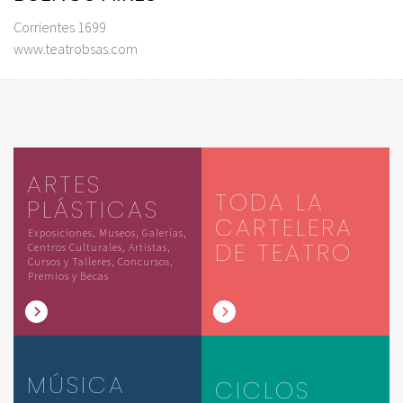
Corrientes 1699
www.teatrobsas.com
ARTES
TODA LA
PLÁSTICAS
CARTELERA
Exposiciones, Museos, Galerías,
DE TEATRO
Centros Culturales, Artistas,
Cursos y Talleres, Concursos,
Premios y Becas
MÚSICA
CICLOS