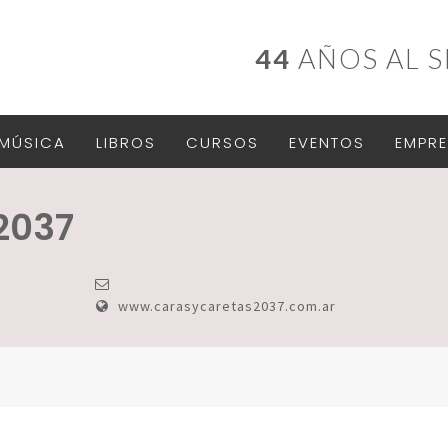
44
AÑOS AL S
MÚSICA
LIBROS
CURSOS
EVENTOS
EMPRE
2037
www.carasycaretas2037.com.ar