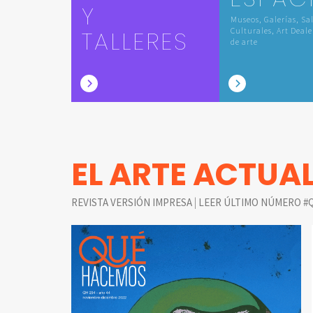
Y
Museos, Galerías, Sa
TALLERES
Culturales, Art Deale
de arte
EL ARTE ACTUA
|
REVISTA VERSIÓN IMPRESA
LEER ÚLTIMO NÚMERO #Q