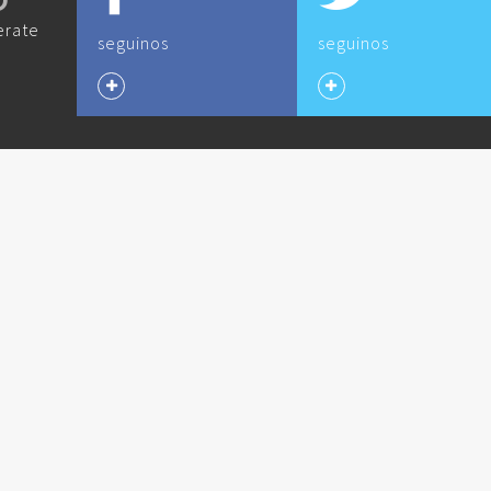
O
erate
seguinos
seguinos