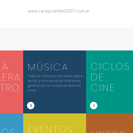
www.carasycaretas2037.com.ar
LA
CICLOS
MÚSICA
LERA
DE
Toda la información sobre ópera,
ballet y conciertos de diferentes
ATRO
CINE
géneros en la ciudad de Buenos
Aires
EVENTOS
IOS