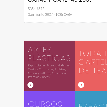
5354-6613
Sarmiento 2037 - 1025 CABA
ARTES
TODA 
PLÁSTICAS
CARTE
Exposiciones, Museos, Galerías,
DE TE
Centros Culturales, Artistas,
Cursos y Talleres, Concursos,
Premios y Becas
CURSOS
ESPAC