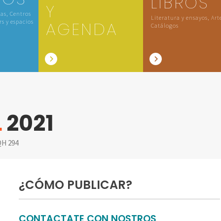
LIBROS
Y
las, Centros
Literatura y ensayos, Art
rs y espacios
AGENDA
Catálogos
L
2021
H 294
¿CÓMO PUBLICAR?
CONTACTATE CON NOSTROS