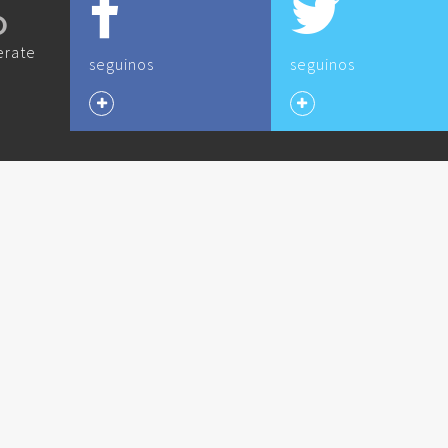
O
erate
seguinos
seguinos