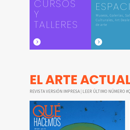
CURSOS
ESPAC
Y
Museos, Galerías, Sa
TALLERES
Culturales, Art Deale
de arte
EL ARTE ACTUA
|
REVISTA VERSIÓN IMPRESA
LEER ÚLTIMO NÚMERO #Q