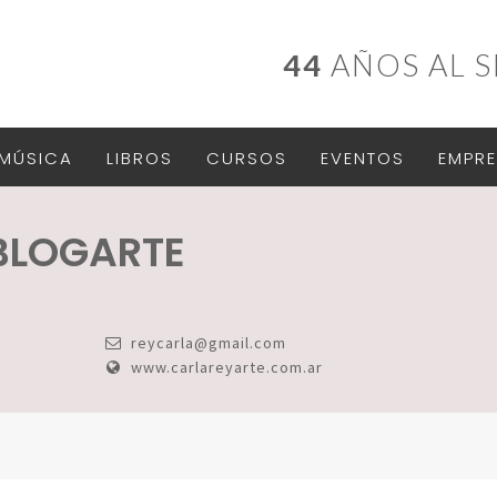
44
AÑOS AL S
MÚSICA
LIBROS
CURSOS
EVENTOS
EMPRE
 BLOGARTE
reycarla@gmail.com
www.carlareyarte.com.ar