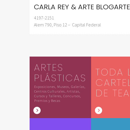
CARLA REY & ARTE BLOGARTE
4197-2151
Alem 790, Piso 12 – Capital Federal
ARTES
TODA 
PLÁSTICAS
CARTE
Exposiciones, Museos, Galerías,
DE TE
Centros Culturales, Artistas,
Cursos y Talleres, Concursos,
Premios y Becas