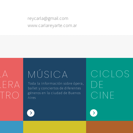
reycarla@gmail.com
www.carlareyarte.com.ar
LA
CICLOS
MÚSICA
LERA
DE
Toda la información sobre ópera,
ballet y conciertos de diferentes
ATRO
CINE
géneros en la ciudad de Buenos
Aires