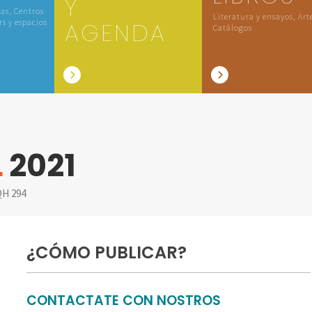
Y
las, Centros
Literatura y ensayos, Art
rs y espacios
AGENDA
Catálogos
L
2021
H 294
¿CÓMO PUBLICAR?
CONTACTATE CON NOSTROS