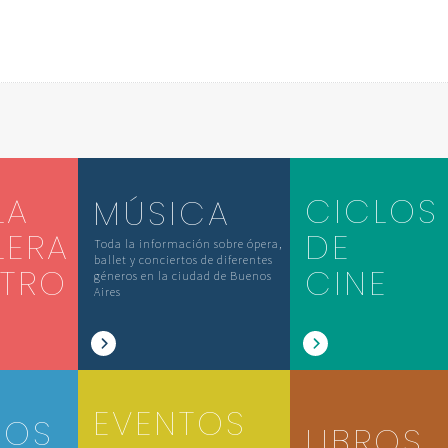
LA
CICLOS
MÚSICA
LERA
DE
Toda la información sobre ópera,
ballet y conciertos de diferentes
ATRO
CINE
géneros en la ciudad de Buenos
Aires
EVENTOS
IOS
LIBROS