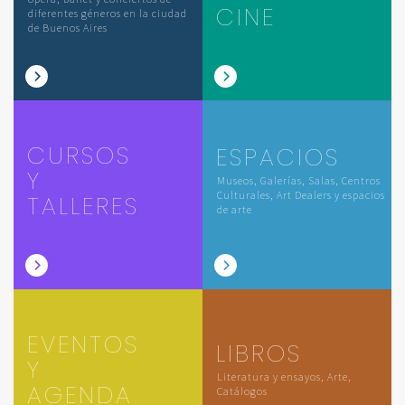
CINE
diferentes géneros en la ciudad
de Buenos Aires
CURSOS
ESPACIOS
Y
Museos, Galerías, Salas, Centros
Culturales, Art Dealers y espacios
TALLERES
de arte
EVENTOS
LIBROS
Y
Literatura y ensayos, Arte,
AGENDA
Catálogos