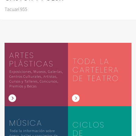
Tacuarí 955
ARTES
TODA LA
PLÁSTICAS
CARTELERA
Exposiciones, Museos, Galerías,
DE TEATRO
Centros Culturales, Artistas,
Cursos y Talleres, Concursos,
Premios y Becas
MÚSICA
CICLOS
DE
Toda la información sobre
ópera, ballet y conciertos de