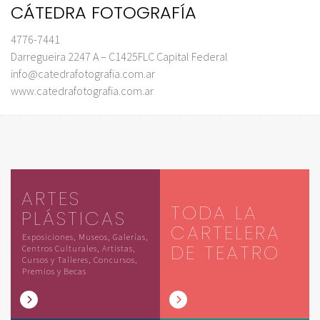
CÁTEDRA FOTOGRAFÍA
4776-7441
Darregueira 2247 A – C1425FLC Capital Federal
info@catedrafotografia.com.ar
www.catedrafotografia.com.ar
ARTES
TODA LA
PLÁSTICAS
CARTELERA
Exposiciones, Museos, Galerías,
DE TEATRO
Centros Culturales, Artistas,
Cursos y Talleres, Concursos,
Premios y Becas