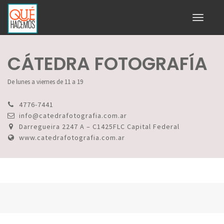
Toggle
navigati
CÁTEDRA FOTOGRAFÍA
De lunes a viernes de 11 a 19
4776-7441
info@catedrafotografia.com.ar
Darregueira 2247 A – C1425FLC Capital Federal
www.catedrafotografia.com.ar