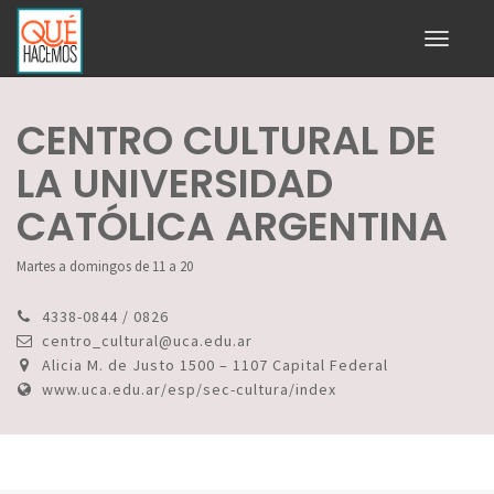
Toggle
navigati
CENTRO CULTURAL DE
LA UNIVERSIDAD
CATÓLICA ARGENTINA
Martes a domingos de 11 a 20
4338-0844 / 0826
centro_cultural@uca.edu.ar
Alicia M. de Justo 1500 – 1107 Capital Federal
www.uca.edu.ar/esp/sec-cultura/index