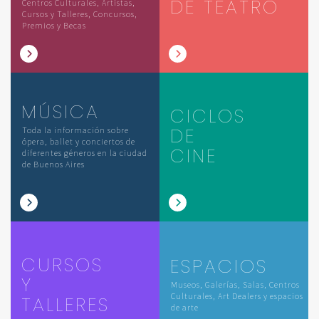
DE TEATRO
Centros Culturales, Artistas,
Cursos y Talleres, Concursos,
Premios y Becas
MÚSICA
CICLOS
DE
Toda la información sobre
ópera, ballet y conciertos de
CINE
diferentes géneros en la ciudad
de Buenos Aires
CURSOS
ESPACIOS
Y
Museos, Galerías, Salas, Centros
Culturales, Art Dealers y espacios
TALLERES
de arte