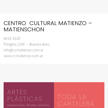
CENTRO CULTURAL MATIENZO –
MATIENSCHON
6610-1520
Pringles 1249 – Buenos Aires
info@ccmatienzo.com.ar
www.ccmatienzo.com.ar
ARTES
TODA LA
PLÁSTICAS
CARTELERA
Exposiciones, Museos, Galerías,