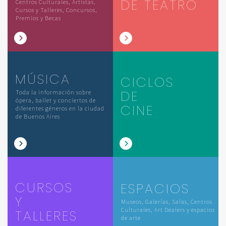
DE TEATRO
Centros Culturales, Artistas,
Cursos y Talleres, Concursos,
Premios y Becas
MÚSICA
CICLOS
DE
Toda la información sobre
ópera, ballet y conciertos de
CINE
diferentes géneros en la ciudad
de Buenos Aires
CURSOS
ESPACIOS
Y
Museos, Galerías, Salas, Centros
Culturales, Art Dealers y espacios
TALLERES
de arte