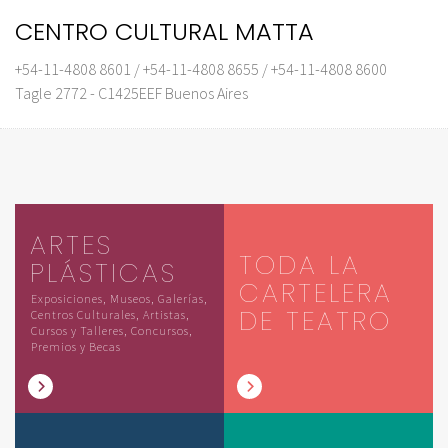
CENTRO CULTURAL MATTA
+54-11-4808 8601 / +54-11-4808 8655 / +54-11-4808 8600
Tagle 2772 - C1425EEF Buenos Aires
ARTES
TODA LA
PLÁSTICAS
CARTELERA
Exposiciones, Museos, Galerías,
DE TEATRO
Centros Culturales, Artistas,
Cursos y Talleres, Concursos,
Premios y Becas