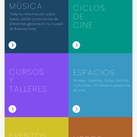
MÚSICA
CICLOS
DE
Toda la información sobre
ópera, ballet y conciertos de
CINE
diferentes géneros en la ciudad
de Buenos Aires
CURSOS
ESPACIOS
Y
Museos, Galerías, Salas, Centros
Culturales, Art Dealers y espacios
TALLERES
de arte
EVENTOS