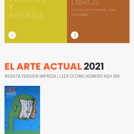
LIBROS
Y
Literatura y ensayos, Arte,
AGENDA
Catálogos
EL ARTE ACTUAL
2021
|
REVISTA VERSIÓN IMPRESA
LEER ÚLTIMO NÚMERO #QH 294