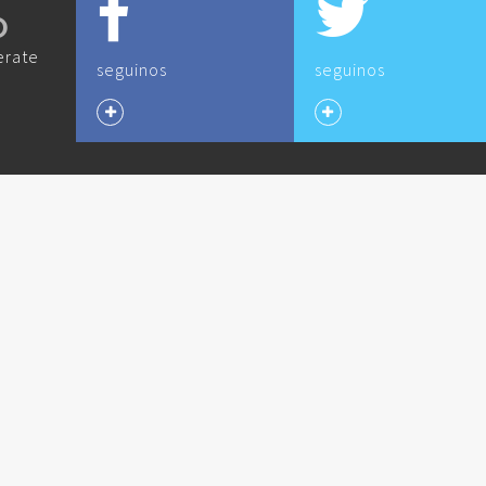
O
erate
seguinos
seguinos