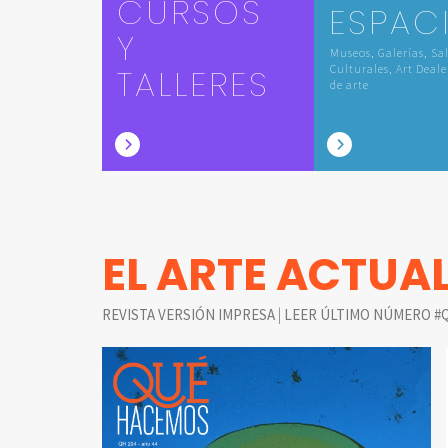
CURSOS
ESPAC
Y
Museos, Galerías, Sa
TALLERES
Culturales, Art Deale
de arte
EL ARTE ACTUA
|
REVISTA VERSIÓN IMPRESA
LEER ÚLTIMO NÚMERO #Q