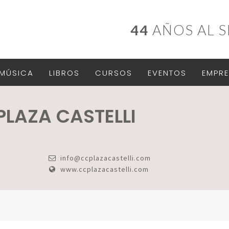
44
AÑOS AL S
MÚSICA
LIBROS
CURSOS
EVENTOS
EMPRE
PLAZA CASTELLI
info@ccplazacastelli.com
www.ccplazacastelli.com