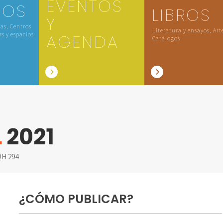
EVENTOS
IOS
LIBROS
Y
las, Centros
Literatura y ensayos, Art
rs y espacios
AGENDA
Catálogos
L
2021
H 294
¿CÓMO PUBLICAR?