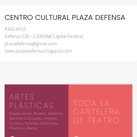
CENTRO CULTURAL PLAZA DEFENSA
4342-6610
Defensa 535 – C1065AAI Capital Federal
plazadefensa@gmail.com
www.plazadefensa.blogspot.com
ARTES
TODA LA
PLÁSTICAS
CARTELERA
Exposiciones, Museos, Galerías,
DE TEATRO
Centros Culturales, Artistas,
Cursos y Talleres, Concursos,
Premios y Becas