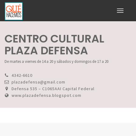
Toggle
navigati
CENTRO CULTURAL
PLAZA DEFENSA
De martes a viernes de 14 a 20 y sábados y domingos de 17 a 20
4342-6610
plazadefensa@gmail.com
Defensa 535 – C1065AAI Capital Federal
www.plazadefensa.blogspot.com