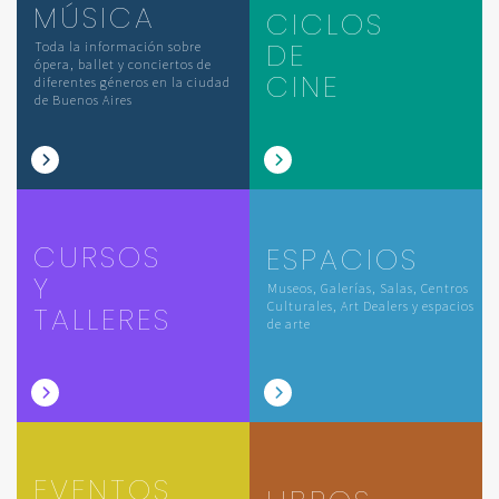
MÚSICA
CICLOS
DE
Toda la información sobre
ópera, ballet y conciertos de
CINE
diferentes géneros en la ciudad
de Buenos Aires
CURSOS
ESPACIOS
Y
Museos, Galerías, Salas, Centros
Culturales, Art Dealers y espacios
TALLERES
de arte
EVENTOS