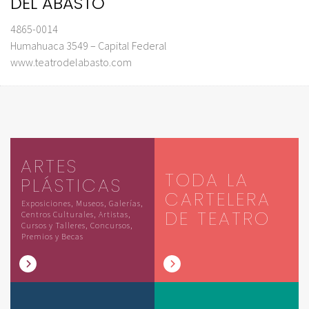
DEL ABASTO
4865-0014
Humahuaca 3549 – Capital Federal
www.teatrodelabasto.com
ARTES
TODA LA
PLÁSTICAS
CARTELERA
Exposiciones, Museos, Galerías,
DE TEATRO
Centros Culturales, Artistas,
Cursos y Talleres, Concursos,
Premios y Becas