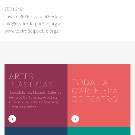
7504 2404
Lavalle 3636 – Capital Federal
info@teatrodelpueblo.org.ar
www.teatrodelpueblo.org.ar
ARTES
TODA LA
PLÁSTICAS
CARTELERA
Exposiciones, Museos, Galerías,
DE TEATRO
Centros Culturales, Artistas,
Cursos y Talleres, Concursos,
Premios y Becas