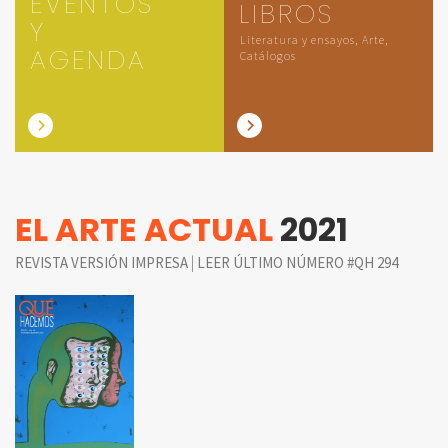
EVENTOS
LIBROS
Y
Literatura y ensayos, Arte,
AGENDA
Catálogos
EL ARTE ACTUAL
2021
|
REVISTA VERSIÓN IMPRESA
LEER ÚLTIMO NÚMERO #QH 294