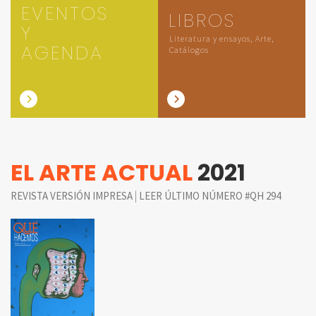
EVENTOS
LIBROS
Y
Literatura y ensayos, Arte,
AGENDA
Catálogos
EL ARTE ACTUAL
2021
|
REVISTA VERSIÓN IMPRESA
LEER ÚLTIMO NÚMERO #QH 294