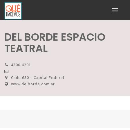
Toggle
navigati
DEL BORDE ESPACIO
TEATRAL
4300-6201
Chile 630 – Capital Federal
www.delborde.com.ar