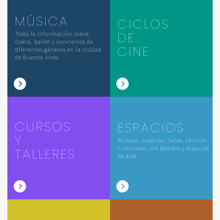
MÚSICA
CICLOS
DE
Toda la información sobre
ópera, ballet y conciertos de
CINE
diferentes géneros en la ciudad
de Buenos Aires
CURSOS
ESPACIOS
Y
Museos, Galerías, Salas, Centros
Culturales, Art Dealers y espacios
TALLERES
de arte