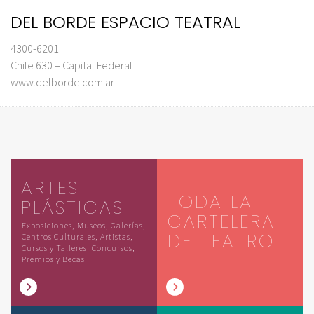
DEL BORDE ESPACIO TEATRAL
4300-6201
Chile 630 – Capital Federal
www.delborde.com.ar
ARTES
TODA LA
PLÁSTICAS
CARTELERA
Exposiciones, Museos, Galerías,
DE TEATRO
Centros Culturales, Artistas,
Cursos y Talleres, Concursos,
Premios y Becas