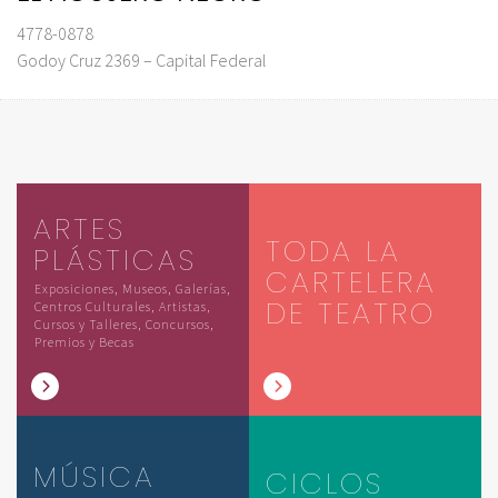
4778-0878
Godoy Cruz 2369 – Capital Federal
ARTES
TODA LA
PLÁSTICAS
CARTELERA
Exposiciones, Museos, Galerías,
DE TEATRO
Centros Culturales, Artistas,
Cursos y Talleres, Concursos,
Premios y Becas
MÚSICA
CICLOS