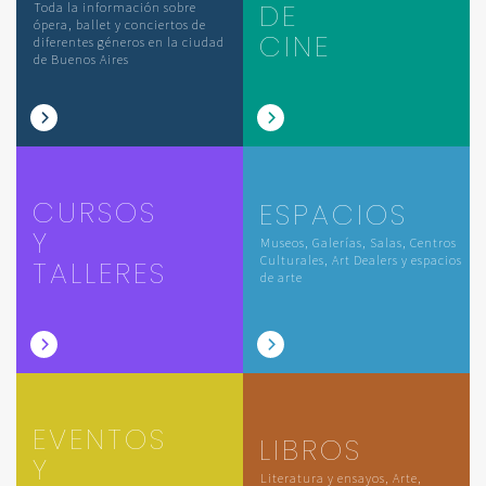
DE
Toda la información sobre
ópera, ballet y conciertos de
CINE
diferentes géneros en la ciudad
de Buenos Aires
CURSOS
ESPACIOS
Y
Museos, Galerías, Salas, Centros
Culturales, Art Dealers y espacios
TALLERES
de arte
EVENTOS
LIBROS
Y
Literatura y ensayos, Arte,