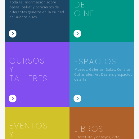
DE
Toda la información sobre
ópera, ballet y conciertos de
CINE
diferentes géneros en la ciudad
de Buenos Aires
CURSOS
ESPACIOS
Y
Museos, Galerías, Salas, Centros
Culturales, Art Dealers y espacios
TALLERES
de arte
EVENTOS
LIBROS
Y
Literatura y ensayos, Arte,