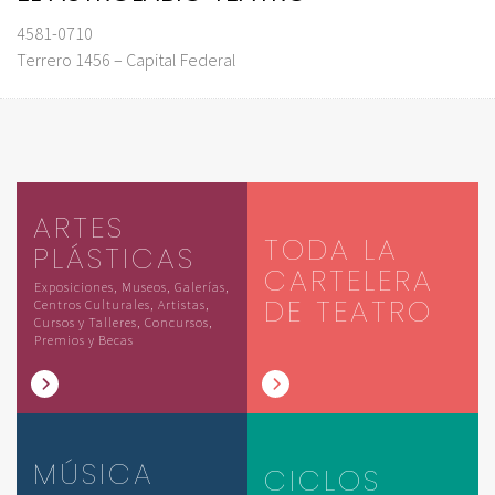
4581-0710
Terrero 1456 – Capital Federal
ARTES
TODA LA
PLÁSTICAS
CARTELERA
Exposiciones, Museos, Galerías,
DE TEATRO
Centros Culturales, Artistas,
Cursos y Talleres, Concursos,
Premios y Becas
MÚSICA
CICLOS