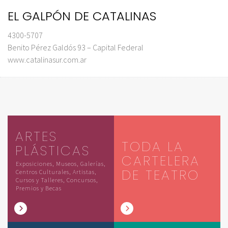
EL GALPÓN DE CATALINAS
4300-5707
Benito Pérez Galdós 93 – Capital Federal
www.catalinasur.com.ar
ARTES
TODA LA
PLÁSTICAS
CARTELERA
Exposiciones, Museos, Galerías,
DE TEATRO
Centros Culturales, Artistas,
Cursos y Talleres, Concursos,
Premios y Becas