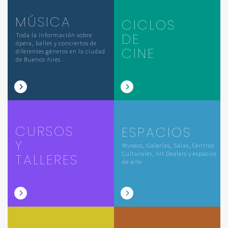
MÚSICA
CICLOS
DE
Toda la información sobre
ópera, ballet y conciertos de
CINE
diferentes géneros en la ciudad
de Buenos Aires
CURSOS
ESPACIOS
Y
Museos, Galerías, Salas, Centros
Culturales, Art Dealers y espacios
TALLERES
de arte