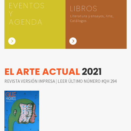
EVENTOS
LIBROS
Y
Literatura y ensayos, Arte,
AGENDA
Catálogos
EL ARTE ACTUAL
2021
|
REVISTA VERSIÓN IMPRESA
LEER ÚLTIMO NÚMERO #QH 294