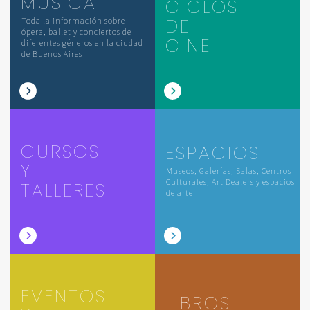
MÚSICA
CICLOS
DE
Toda la información sobre
ópera, ballet y conciertos de
CINE
diferentes géneros en la ciudad
de Buenos Aires
CURSOS
ESPACIOS
Y
Museos, Galerías, Salas, Centros
Culturales, Art Dealers y espacios
TALLERES
de arte
EVENTOS
LIBROS