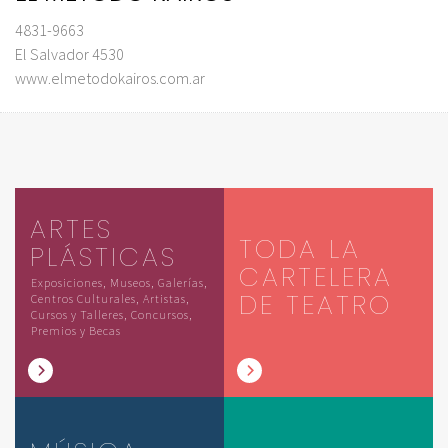
4831-9663
El Salvador 4530
www.elmetodokairos.com.ar
ARTES
TODA LA
PLÁSTICAS
CARTELERA
Exposiciones, Museos, Galerías,
DE TEATRO
Centros Culturales, Artistas,
Cursos y Talleres, Concursos,
Premios y Becas