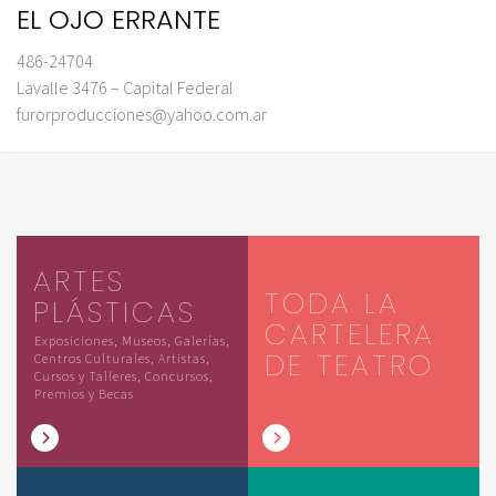
EL OJO ERRANTE
486-24704
Lavalle 3476 – Capital Federal
furorproducciones@yahoo.com.ar
ARTES
TODA LA
PLÁSTICAS
CARTELERA
Exposiciones, Museos, Galerías,
DE TEATRO
Centros Culturales, Artistas,
Cursos y Talleres, Concursos,
Premios y Becas