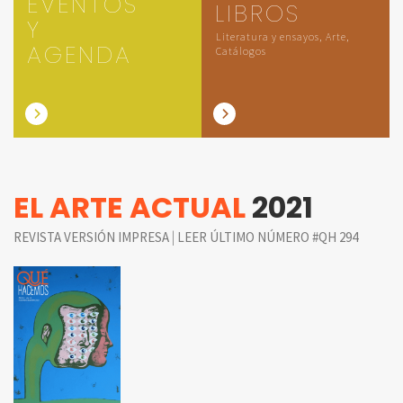
EVENTOS
LIBROS
Y
Literatura y ensayos, Arte,
AGENDA
Catálogos
EL ARTE ACTUAL
2021
|
REVISTA VERSIÓN IMPRESA
LEER ÚLTIMO NÚMERO #QH 294