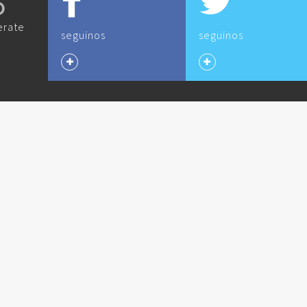
O
erate
seguinos
seguinos