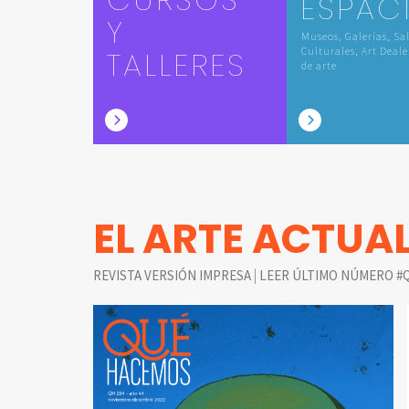
ESPAC
Y
Museos, Galerías, Sa
TALLERES
Culturales, Art Deale
de arte
EL ARTE ACTUA
|
REVISTA VERSIÓN IMPRESA
LEER ÚLTIMO NÚMERO #Q