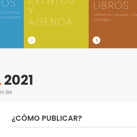
IOS
LIBROS
Y
las, Centros
Literatura y ensayos, Art
rs y espacios
AGENDA
Catálogos
L
2021
H 294
¿CÓMO PUBLICAR?