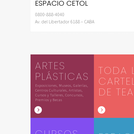
ESPACIO CETOL
0800-888-4040
Av. del Libertador 6188 – CABA
ARTES
TODA 
PLÁSTICAS
CARTE
Exposiciones, Museos, Galerías,
DE TE
Centros Culturales, Artistas,
Cursos y Talleres, Concursos,
Premios y Becas
CURSOS