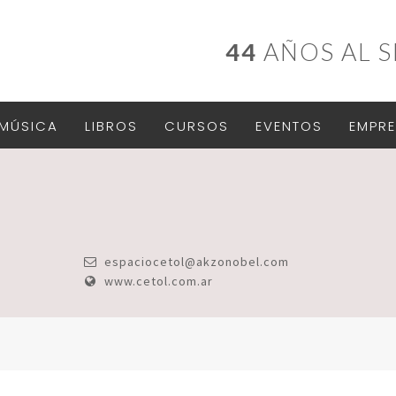
44
AÑOS AL S
MÚSICA
LIBROS
CURSOS
EVENTOS
EMPRE
espaciocetol@akzonobel.com
www.cetol.com.ar