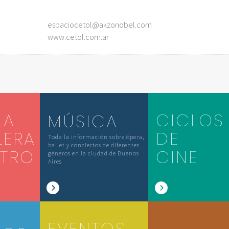
espaciocetol@akzonobel.com
www.cetol.com.ar
LA
CICLOS
MÚSICA
LERA
DE
Toda la información sobre ópera,
ballet y conciertos de diferentes
ATRO
CINE
géneros en la ciudad de Buenos
Aires
EVENTOS