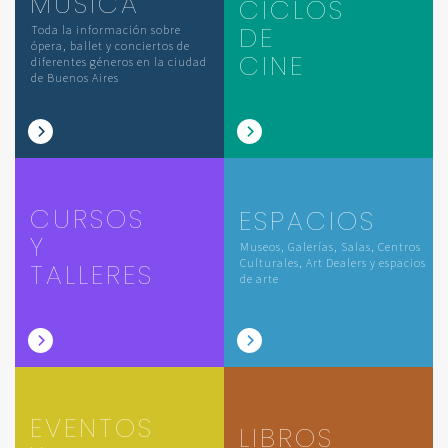
MÚSICA
CICLOS
DE
Toda la información sobre
ópera, ballet y conciertos de
CINE
diferentes géneros en la ciudad
de Buenos Aires
CURSOS
ESPACIOS
Y
Museos, Galerías, Salas, Centros
Culturales, Art Dealers y espacios
TALLERES
de arte
EVENTOS
LIBROS