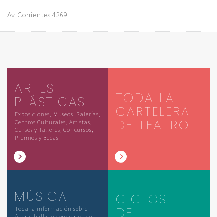
Av. Corrientes 4269
ARTES
TODA LA
PLÁSTICAS
CARTELERA
Exposiciones, Museos, Galerías,
DE TEATRO
Centros Culturales, Artistas,
Cursos y Talleres, Concursos,
Premios y Becas
MÚSICA
CICLOS
DE
Toda la información sobre
ópera, ballet y conciertos de