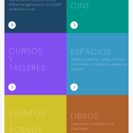
CINE
diferentes géneros en la ciudad
de Buenos Aires
CURSOS
ESPACIOS
Y
Museos, Galerías, Salas, Centros
Culturales, Art Dealers y espacios
TALLERES
de arte
EVENTOS
LIBROS
Y
Literatura y ensayos, Arte,
AGENDA
Catálogos