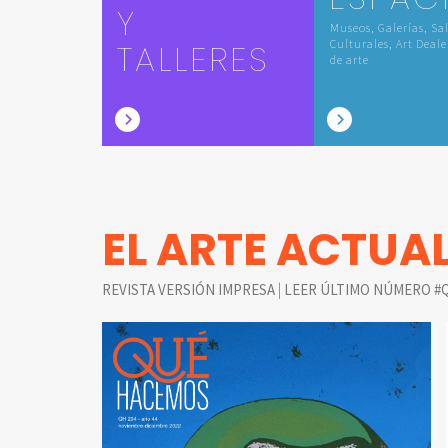
Y
Museos, Galerías, Sa
TALLERES
Culturales, Art Deale
de arte
EL ARTE ACTUA
|
REVISTA VERSIÓN IMPRESA
LEER ÚLTIMO NÚMERO #Q