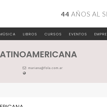
44
AÑOS AL S
MÚSICA
LIBROS
CURSOS
EVENTOS
EMPRE
LATINOAMERICANA
mariana@fola.com.ar
MERICANA