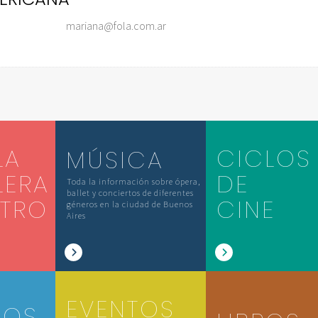
mariana@fola.com.ar
LA
CICLOS
MÚSICA
LERA
DE
Toda la información sobre ópera,
ballet y conciertos de diferentes
ATRO
CINE
géneros en la ciudad de Buenos
Aires
EVENTOS
IOS