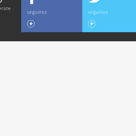
O
erate
seguinos
seguinos