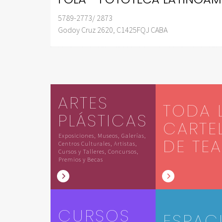
5789-2773/ 2873
Godoy Cruz 2620, C1425FQJ CABA
ARTES
TODA 
PLÁSTICAS
CARTE
Exposiciones, Museos, Galerías,
DE TE
Centros Culturales, Artistas,
Cursos y Talleres, Concursos,
Premios y Becas
CURSOS
ESPAC