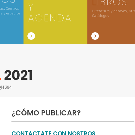
LIBROS
Y
las, Centros
Literatura y ensayos, Art
rs y espacios
AGENDA
Catálogos
L
2021
H 294
¿CÓMO PUBLICAR?
CONTACTATE CON NOSTROS