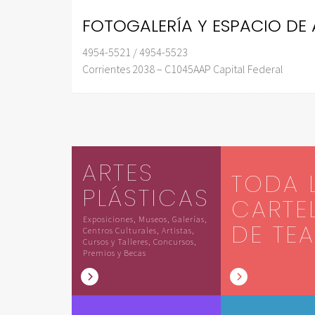
FOTOGALERÍA Y ESPACIO DE 
4954-5521 / 4954-5523
Corrientes 2038 – C1045AAP Capital Federal
ARTES
TODA 
PLÁSTICAS
CARTE
Exposiciones, Museos, Galerías,
DE TE
Centros Culturales, Artistas,
Cursos y Talleres, Concursos,
Premios y Becas