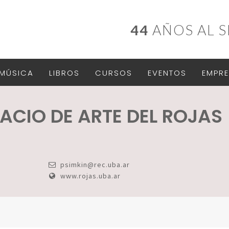
44
AÑOS AL S
MÚSICA
LIBROS
CURSOS
EVENTOS
EMPRE
ACIO DE ARTE DEL ROJAS
psimkin@rec.uba.ar
www.rojas.uba.ar