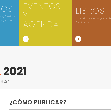
EVENTOS
IOS
LIBROS
Y
las, Centros
Literatura y ensayos, Art
rs y espacios
AGENDA
Catálogos
L
2021
H 294
¿CÓMO PUBLICAR?