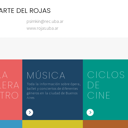
ARTE DEL ROJAS
psimkin@rec.uba.ar
www.rojas.uba.ar
LA
CICLOS
MÚSICA
LERA
DE
Toda la información sobre ópera,
ballet y conciertos de diferentes
ATRO
CINE
géneros en la ciudad de Buenos
Aires