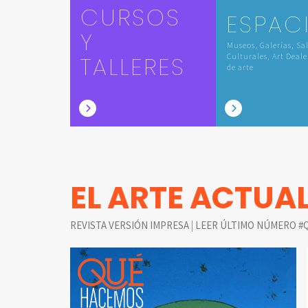
CURSOS
ESPAC
Y
Museos, Galerías, Sa
TALLERES
Culturales, Art Deale
de arte
EL ARTE ACTUA
|
REVISTA VERSIÓN IMPRESA
LEER ÚLTIMO NÚMERO #Q