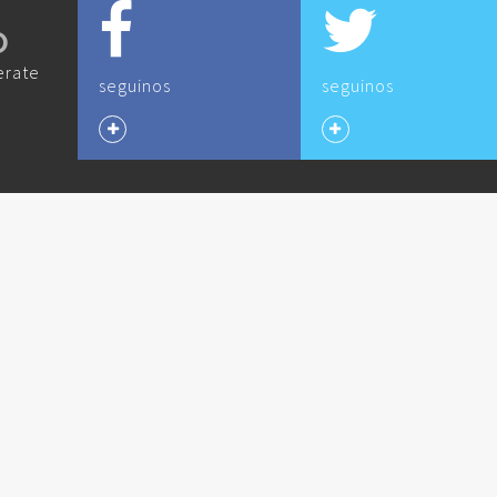
O
erate
seguinos
seguinos