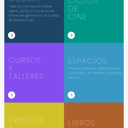
CICLOS
DE
Toda la información sobre
ópera, ballet y conciertos de
CINE
diferentes géneros en la ciudad
de Buenos Aires
CURSOS
ESPACIOS
Y
Museos, Galerías, Salas, Centros
Culturales, Art Dealers y espacios
TALLERES
de arte
EVENTOS
LIBROS
Y