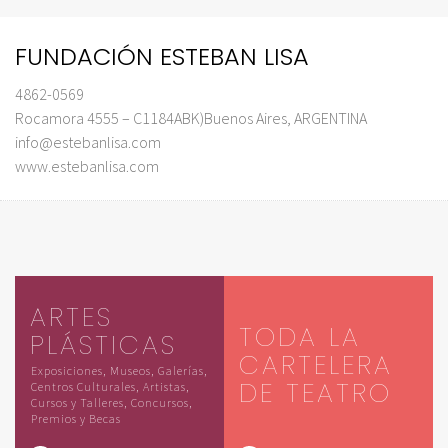
FUNDACIÓN ESTEBAN LISA
4862-0569
Rocamora 4555 – C1184ABK)Buenos Aires, ARGENTINA
info@estebanlisa.com
www.estebanlisa.com
ARTES
TODA LA
PLÁSTICAS
CARTELERA
Exposiciones, Museos, Galerías,
DE TEATRO
Centros Culturales, Artistas,
Cursos y Talleres, Concursos,
Premios y Becas