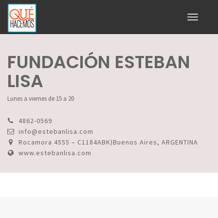
Toggle
navigati
FUNDACIÓN ESTEBAN
LISA
Lunes a viernes de 15 a 20
4862-0569
info@estebanlisa.com
Rocamora 4555 – C1184ABK)Buenos Aires, ARGENTINA
www.estebanlisa.com