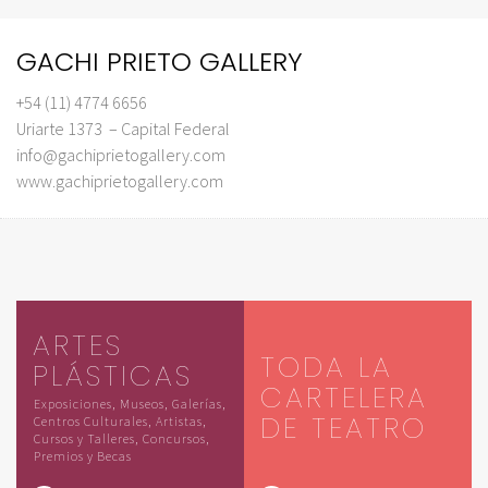
GACHI PRIETO GALLERY
+54 (11) 4774 6656
Uriarte 1373 – Capital Federal
info@gachiprietogallery.com
www.gachiprietogallery.com
ARTES
TODA LA
PLÁSTICAS
CARTELERA
Exposiciones, Museos, Galerías,
DE TEATRO
Centros Culturales, Artistas,
Cursos y Talleres, Concursos,
Premios y Becas