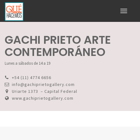
Toggle
navigati
GACHI PRIETO ARTE
CONTEMPORÁNEO
Lunes a sábados de 14 a 19
+54 (11) 4774 6656
info@gachiprietogallery.com
Uriarte 1373 – Capital Federal
www.gachiprietogallery.com