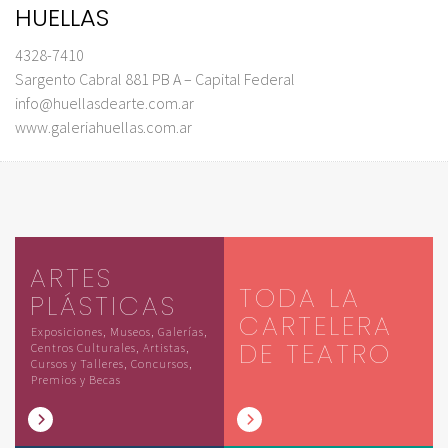
HUELLAS
4328-7410
Sargento Cabral 881 PB A – Capital Federal
info@huellasdearte.com.ar
www.galeriahuellas.com.ar
ARTES
TODA LA
PLÁSTICAS
CARTELERA
Exposiciones, Museos, Galerías,
DE TEATRO
Centros Culturales, Artistas,
Cursos y Talleres, Concursos,
Premios y Becas