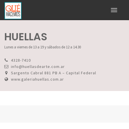
Toggle
navigati
HUELLAS
Lunes a viernes de 13 a 19 y sábados de 12 a 14.30
4328-7410
info@huellasdearte.com.ar
Sargento Cabral 881 PB A – Capital Federal
www.galeriahuellas.com.ar