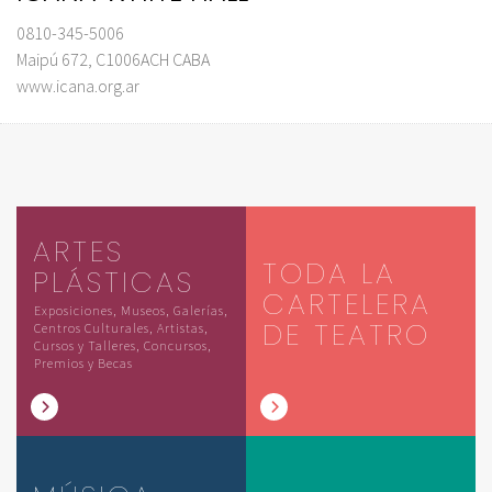
0810-345-5006
Maipú 672, C1006ACH CABA
www.icana.org.ar
ARTES
TODA LA
PLÁSTICAS
CARTELERA
Exposiciones, Museos, Galerías,
DE TEATRO
Centros Culturales, Artistas,
Cursos y Talleres, Concursos,
Premios y Becas