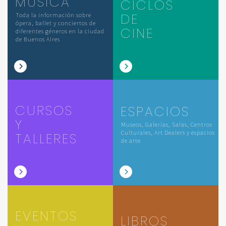
MÚSICA
CICLOS
DE
Toda la información sobre
ópera, ballet y conciertos de
CINE
diferentes géneros en la ciudad
de Buenos Aires
CURSOS
ESPACIOS
Y
Museos, Galerías, Salas, Centros
Culturales, Art Dealers y espacios
TALLERES
de arte
EVENTOS
LIBROS