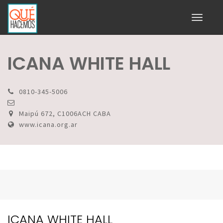
Toggle
navigati
ICANA WHITE HALL
0810-345-5006
Maipú 672, C1006ACH CABA
www.icana.org.ar
ICANA WHITE HALL