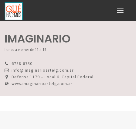
Toggle
navigati
IMAGINARIO
Lunes a viernes de 11 a 19
6788-6730
info@imaginarioartelg.com.ar
Defensa 1179 – Local 6 Capital Federal
www.imaginarioartelg.com.ar