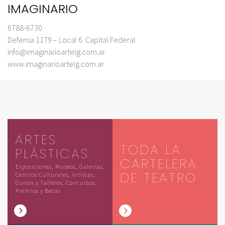
IMAGINARIO
6788-6730
Defensa 1179 – Local 6 Capital Federal
info@imaginarioartelg.com.ar
www.imaginarioartelg.com.ar
ARTES
TODA LA
PLÁSTICAS
CARTELERA
Exposiciones, Museos, Galerías,
DE TEATRO
Centros Culturales, Artistas,
Cursos y Talleres, Concursos,
Premios y Becas