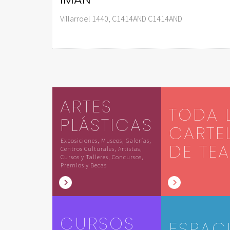
Villarroel 1440, C1414AND C1414AND
ARTES
TODA 
PLÁSTICAS
CARTE
Exposiciones, Museos, Galerías,
DE TE
Centros Culturales, Artistas,
Cursos y Talleres, Concursos,
Premios y Becas
CURSOS
ESPAC