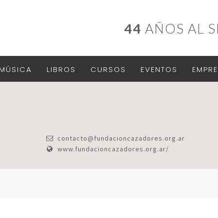
44
AÑOS AL S
MÚSICA
LIBROS
CURSOS
EVENTOS
EMPRE
contacto@fundacioncazadores.org.ar
www.fundacioncazadores.org.ar/