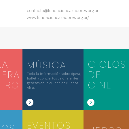
contacto@fundacioncazadores.org.ar
www.fundacioncazadores.org.ar/
LA
CICLOS
MÚSICA
LERA
DE
Toda la información sobre ópera,
ballet y conciertos de diferentes
ATRO
CINE
géneros en la ciudad de Buenos
Aires
EVENTOS
IOS