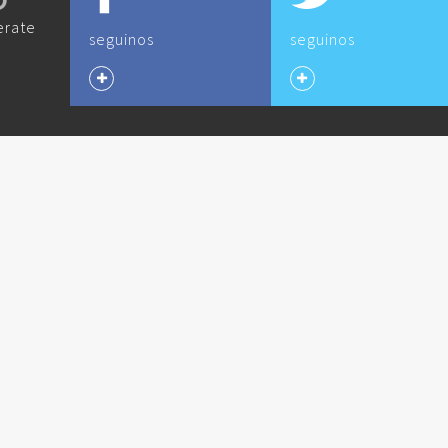
O
erate
seguinos
seguinos