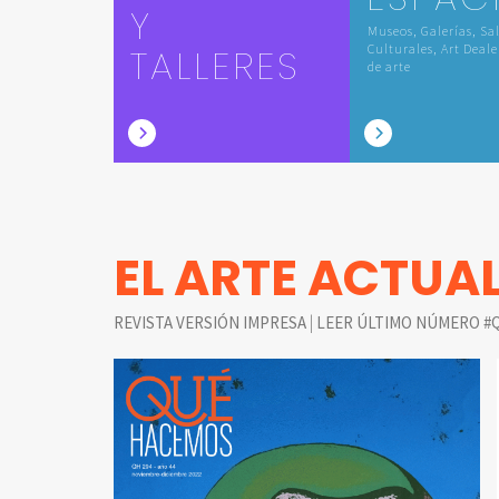
Y
Museos, Galerías, Sa
TALLERES
Culturales, Art Deale
de arte
EL ARTE ACTUA
|
REVISTA VERSIÓN IMPRESA
LEER ÚLTIMO NÚMERO #Q