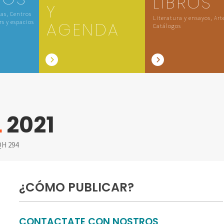
LIBROS
Y
las, Centros
Literatura y ensayos, Art
rs y espacios
AGENDA
Catálogos
L
2021
H 294
¿CÓMO PUBLICAR?
CONTACTATE CON NOSTROS